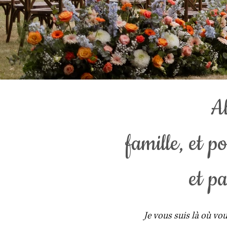
A
famille, et 
et pa
Je vous suis là où v