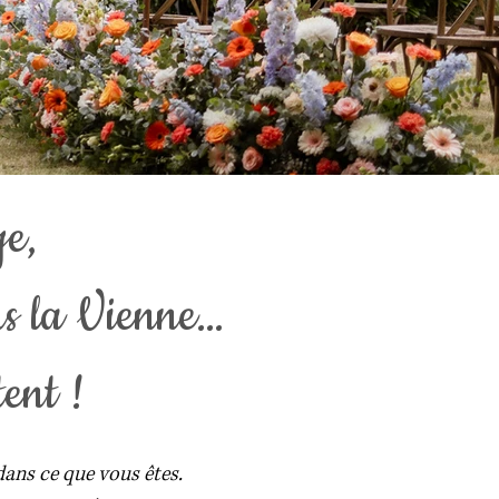
e,
ns la Vienne…
tent !
ans ce que vous êtes.