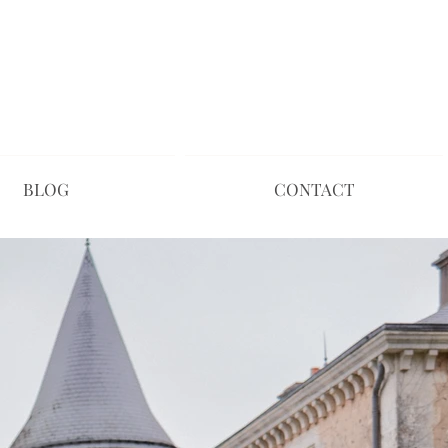
ers Photographe femme poitiers photographe portrait
BLOG
CONTACT
otographe entreprise Poitiers Alexia Jarry