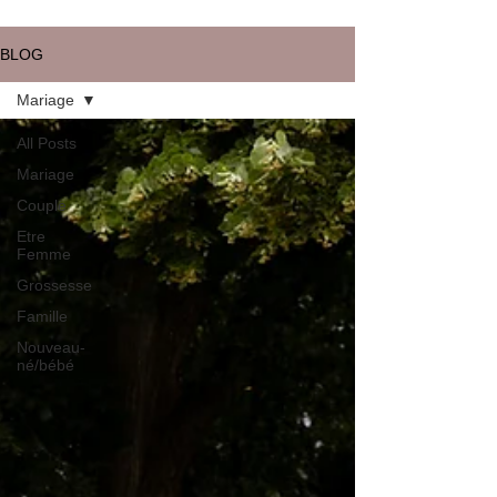
BLOG
Mariage
All Posts
Mariage
Couple
Etre
Femme
Grossesse
Famille
Nouveau-
né/bébé